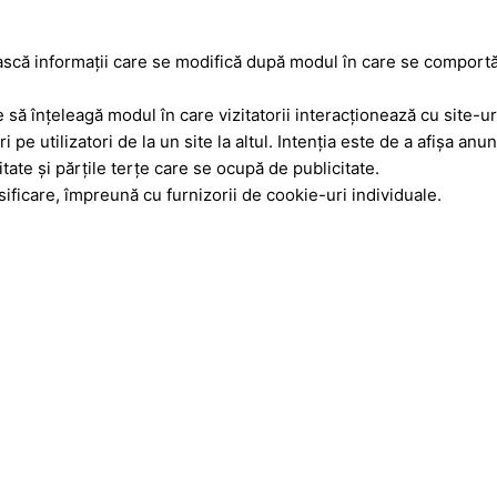
ască informaţii care se modifică după modul în care se comportă
te să înţeleagă modul în care vizitatorii interacţionează cu site-
 pe utilizatori de la un site la altul. Intenţia este de a afişa anu
tate şi părţile terţe care se ocupă de publicitate.
sificare, împreună cu furnizorii de cookie-uri individuale.