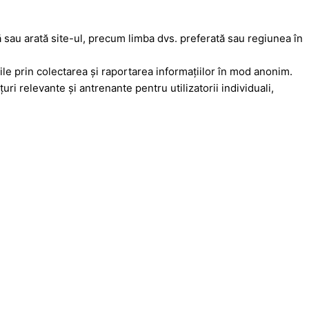
 sau arată site-ul, precum limba dvs. preferată sau regiunea în
urile prin colectarea şi raportarea informaţiilor în mod anonim.
nţuri relevante şi antrenante pentru utilizatorii individuali,