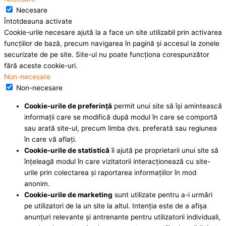
Necesare
Întotdeauna activate
Cookie-urile necesare ajută la a face un site utilizabil prin activarea
funcţiilor de bază, precum navigarea în pagină şi accesul la zonele
securizate de pe site. Site-ul nu poate funcţiona corespunzător
fără aceste cookie-uri.
Non-necesare
Non-necesare
Cookie-urile de preferinţă
permit unui site să îşi amintească
informaţii care se modifică după modul în care se comportă
sau arată site-ul, precum limba dvs. preferată sau regiunea
în care vă aflaţi.
Cookie-urile de statistică
îi ajută pe proprietarii unui site să
înţeleagă modul în care vizitatorii interacţionează cu site-
urile prin colectarea şi raportarea informaţiilor în mod
anonim.
Cookie-urile de marketing
sunt utilizate pentru a-i urmări
pe utilizatori de la un site la altul. Intenţia este de a afişa
anunţuri relevante şi antrenante pentru utilizatorii individuali,