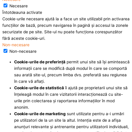
Necesare
Întotdeauna activate
Cookie-urile necesare ajută la a face un site utilizabil prin activarea
funcţiilor de bază, precum navigarea în pagină şi accesul la zonele
securizate de pe site. Site-ul nu poate funcţiona corespunzător
fără aceste cookie-uri.
Non-necesare
Non-necesare
Cookie-urile de preferinţă
permit unui site să îşi amintească
informaţii care se modifică după modul în care se comportă
sau arată site-ul, precum limba dvs. preferată sau regiunea
în care vă aflaţi.
Cookie-urile de statistică
îi ajută pe proprietarii unui site să
înţeleagă modul în care vizitatorii interacţionează cu site-
urile prin colectarea şi raportarea informaţiilor în mod
anonim.
Cookie-urile de marketing
sunt utilizate pentru a-i urmări
pe utilizatori de la un site la altul. Intenţia este de a afişa
anunţuri relevante şi antrenante pentru utilizatorii individuali,