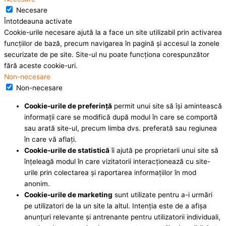
Necesare
Întotdeauna activate
Cookie-urile necesare ajută la a face un site utilizabil prin activarea
funcţiilor de bază, precum navigarea în pagină şi accesul la zonele
securizate de pe site. Site-ul nu poate funcţiona corespunzător
fără aceste cookie-uri.
Non-necesare
Non-necesare
Cookie-urile de preferinţă
permit unui site să îşi amintească
informaţii care se modifică după modul în care se comportă
sau arată site-ul, precum limba dvs. preferată sau regiunea
în care vă aflaţi.
Cookie-urile de statistică
îi ajută pe proprietarii unui site să
înţeleagă modul în care vizitatorii interacţionează cu site-
urile prin colectarea şi raportarea informaţiilor în mod
anonim.
Cookie-urile de marketing
sunt utilizate pentru a-i urmări
pe utilizatori de la un site la altul. Intenţia este de a afişa
anunţuri relevante şi antrenante pentru utilizatorii individuali,