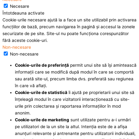
Necesare
Întotdeauna activate
Cookie-urile necesare ajută la a face un site utilizabil prin activarea
funcţiilor de bază, precum navigarea în pagină şi accesul la zonele
securizate de pe site. Site-ul nu poate funcţiona corespunzător
fără aceste cookie-uri.
Non-necesare
Non-necesare
Cookie-urile de preferinţă
permit unui site să îşi amintească
informaţii care se modifică după modul în care se comportă
sau arată site-ul, precum limba dvs. preferată sau regiunea
în care vă aflaţi.
Cookie-urile de statistică
îi ajută pe proprietarii unui site să
înţeleagă modul în care vizitatorii interacţionează cu site-
urile prin colectarea şi raportarea informaţiilor în mod
anonim.
Cookie-urile de marketing
sunt utilizate pentru a-i urmări
pe utilizatori de la un site la altul. Intenţia este de a afişa
anunţuri relevante şi antrenante pentru utilizatorii individuali,