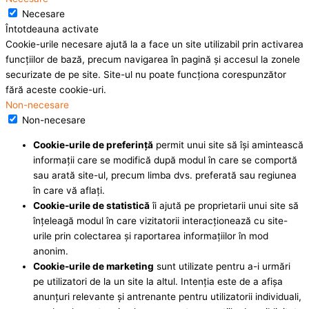
Necesare
Întotdeauna activate
Cookie-urile necesare ajută la a face un site utilizabil prin activarea
funcţiilor de bază, precum navigarea în pagină şi accesul la zonele
securizate de pe site. Site-ul nu poate funcţiona corespunzător
fără aceste cookie-uri.
Non-necesare
Non-necesare
Cookie-urile de preferinţă
permit unui site să îşi amintească
informaţii care se modifică după modul în care se comportă
sau arată site-ul, precum limba dvs. preferată sau regiunea
în care vă aflaţi.
Cookie-urile de statistică
îi ajută pe proprietarii unui site să
înţeleagă modul în care vizitatorii interacţionează cu site-
urile prin colectarea şi raportarea informaţiilor în mod
anonim.
Cookie-urile de marketing
sunt utilizate pentru a-i urmări
pe utilizatori de la un site la altul. Intenţia este de a afişa
anunţuri relevante şi antrenante pentru utilizatorii individuali,