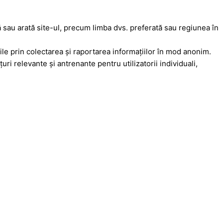
 sau arată site-ul, precum limba dvs. preferată sau regiunea în
urile prin colectarea şi raportarea informaţiilor în mod anonim.
nţuri relevante şi antrenante pentru utilizatorii individuali,