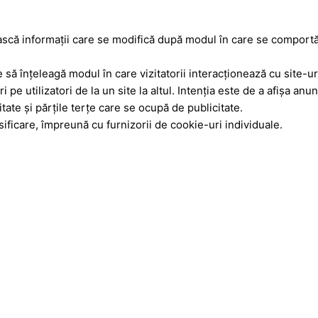
ască informaţii care se modifică după modul în care se comportă
te să înţeleagă modul în care vizitatorii interacţionează cu site-
 pe utilizatori de la un site la altul. Intenţia este de a afişa anu
tate şi părţile terţe care se ocupă de publicitate.
sificare, împreună cu furnizorii de cookie-uri individuale.