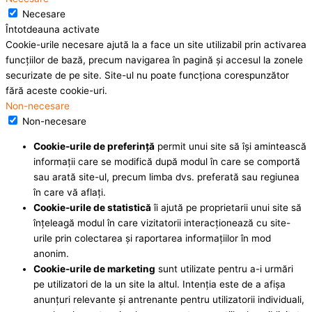
Necesare
Întotdeauna activate
Cookie-urile necesare ajută la a face un site utilizabil prin activarea
funcţiilor de bază, precum navigarea în pagină şi accesul la zonele
securizate de pe site. Site-ul nu poate funcţiona corespunzător
fără aceste cookie-uri.
Non-necesare
Non-necesare
Cookie-urile de preferinţă
permit unui site să îşi amintească
informaţii care se modifică după modul în care se comportă
sau arată site-ul, precum limba dvs. preferată sau regiunea
în care vă aflaţi.
Cookie-urile de statistică
îi ajută pe proprietarii unui site să
înţeleagă modul în care vizitatorii interacţionează cu site-
urile prin colectarea şi raportarea informaţiilor în mod
anonim.
Cookie-urile de marketing
sunt utilizate pentru a-i urmări
pe utilizatori de la un site la altul. Intenţia este de a afişa
anunţuri relevante şi antrenante pentru utilizatorii individuali,